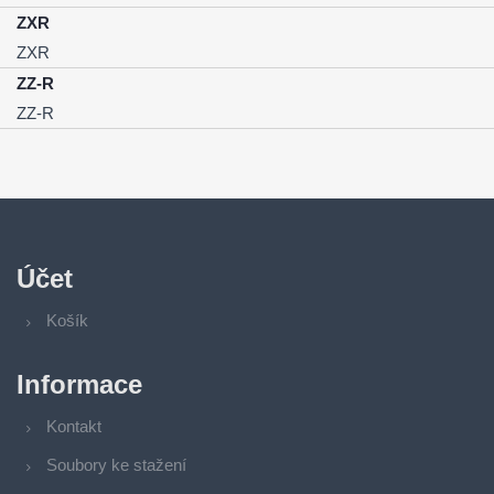
ZXR
ZXR
ZZ-R
ZZ-R
Účet
Košík
Informace
Kontakt
Soubory ke stažení