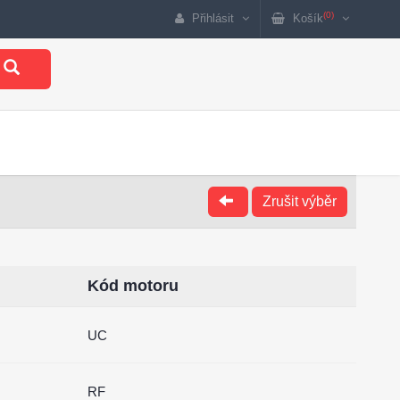
(0)
Přihlásit
Košík
Zrušit výběr
Kód motoru
UC
RF