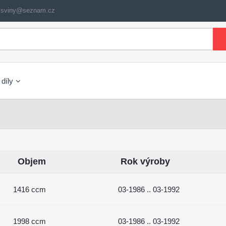
lysviny@seznam.cz
 díly
Objem
Rok výroby
1416 ccm
03-1986 .. 03-1992
1998 ccm
03-1986 .. 03-1992