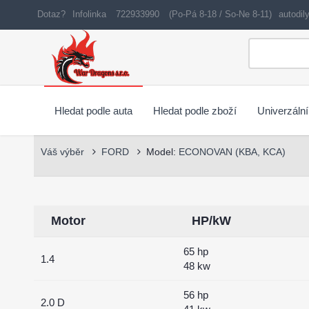
Dotaz?
Infolinka
722933990
(Po-Pá 8-18 / So-Ne 8-11)
autodi
Hledat podle auta
Hledat podle zboží
Univerzální
Váš výběr
FORD
Model:
ECONOVAN (KBA, KCA)
Motor
HP/kW
65 hp
1.4
48 kw
56 hp
2.0 D