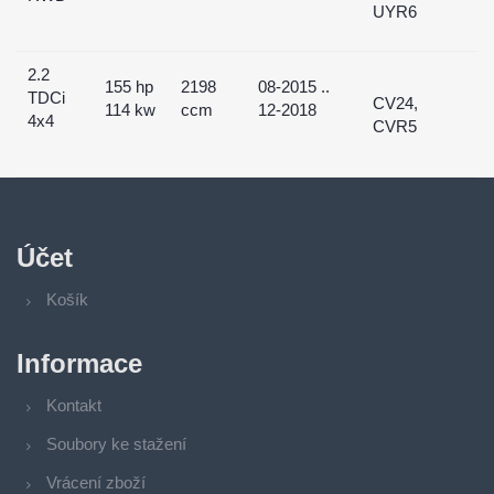
UYR6
2.2
155 hp
2198
08-2015 ..
TDCi
CV24,
114 kw
ccm
12-2018
4x4
CVR5
Účet
Košík
Informace
Kontakt
Soubory ke stažení
Vrácení zboží