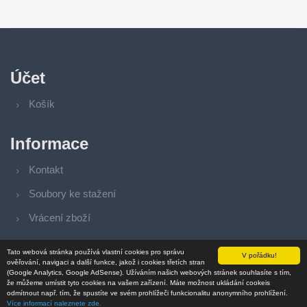
Účet
Košík
Informace
Kontakt
Soubory ke stažení
Vrácení zboží
Tato webová stránka používá vlastní cookies pro správu
V pořádku!
ověřování, navigaci a další funkce, jakož i cookies třetích stran
(Google Analytics, Google AdSense). Užíváním našich webových stránek souhlasíte s tím,
že můžeme umístit tyto cookies na vašem zařízení. Máte možnost ukládání cookeis
© 2006 - 2026
EParts Group s.r.o.
| Verze: 15.23.1
odmítnout např. tím, že spustíte ve svém prohlížeči funkcionalitu anonymního prohlížení.
Více informací naleznete zde.