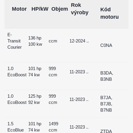
Rok
Motor
HP/kW
Objem
Kód
výroby
motoru
E-
136 hp
Transit
ccm
12-2024 ..
100 kw
C0NA
Courier
1.0
101 hp
999
11-2023 ..
B3DA,
EcoBoost
74 kw
ccm
B3NB
1.0
125 hp
999
B7JA,
11-2023 ..
EcoBoost
92 kw
ccm
B7JB,
B7NB
1.5
101 hp
1499
11-2023 ..
EcoBlue
74 kw
ccm
ZTDA