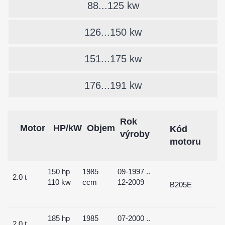
88...125 kw
126...150 kw
151...175 kw
176...191 kw
Rok
Motor
HP/kW
Objem
Kód
výroby
motoru
150 hp
1985
09-1997 ..
2.0 t
110 kw
ccm
12-2009
B205E
185 hp
1985
07-2000 ..
2.0 t