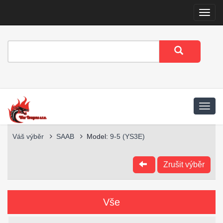
Menu
Váš výběr
SAAB
Model:
9-5 (YS3E)
Zrušit výběr
Vše