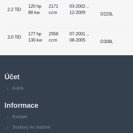
120 hp
2171
03-2002 ..
2.2 TiD
88 kw
ccm
12-2009
D223L
177 hp
2958
07-2001 ..
3.0 TiD
130 kw
ccm
08-2005
D308L
Účet
Košík
Informace
Kontakt
Soubory ke stažení