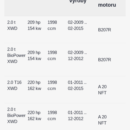
výroby
motoru
2.0 t
209 hp
1998
02-2009 ..
XWD
154 kw
ccm
02-2015
B207R
2.0 t
209 hp
1998
02-2009 ..
BioPower
154 kw
ccm
12-2012
B207R
XWD
2.0 T16
220 hp
1998
01-2011 ..
A 20
XWD
162 kw
ccm
02-2015
NFT
2.0 t
220 hp
1998
01-2011 ..
BioPower
A 20
162 kw
ccm
12-2012
XWD
NFT