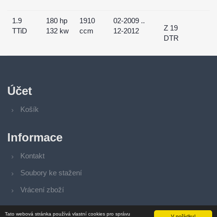
1.9
180 hp
1910
02-2009 ..
Z 19
TTiD
132 kw
ccm
12-2012
DTR
Účet
Košík
Informace
Kontakt
Soubory ke stažení
Vrácení zboží
Tato webová stránka používá vlastní cookies pro správu
V pořádku!