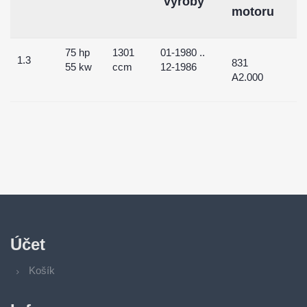
výroby
motoru
75 hp
1301
01-1980 ..
1.3
831
55 kw
ccm
12-1986
A2.000
Účet
Košík